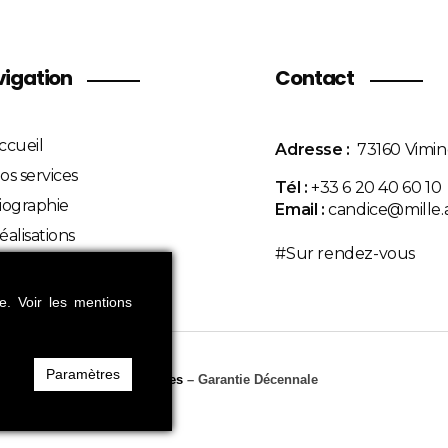
igation
Contact
ccueil
Adresse :
73160 Vimin
os services
Tél :
+33 6 20 40 60 10
iographie
Email :
candice@mille.a
éalisations
#Sur rendez-vous
ous contacter
ce.
Voir les mentions
Paramètres
ts réservés –
Mentions légales
– Garantie Décennale