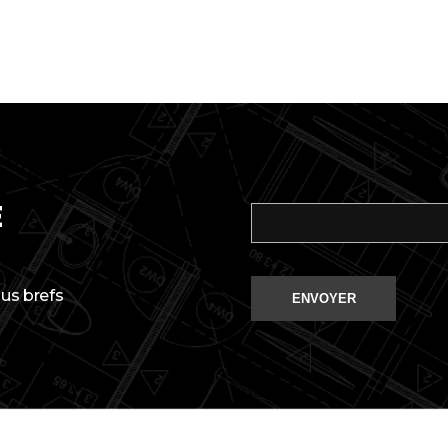
E
us brefs